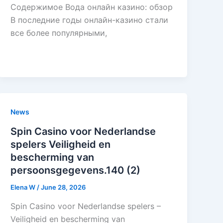
Содержимое Вода онлайн казино: обзор
В последние годы онлайн-казино стали
все более популярными,
News
Spin Casino voor Nederlandse
spelers Veiligheid en
bescherming van
persoonsgegevens.140 (2)
Elena W
/
June 28, 2026
Spin Casino voor Nederlandse spelers –
Veiligheid en bescherming van