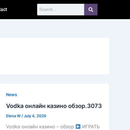
Search
act
News
Vodka онлайн казино обзор.3073
Elena W
/
July 4, 2026
Vodka онлайн казино – обзор
ИГРАТЬ