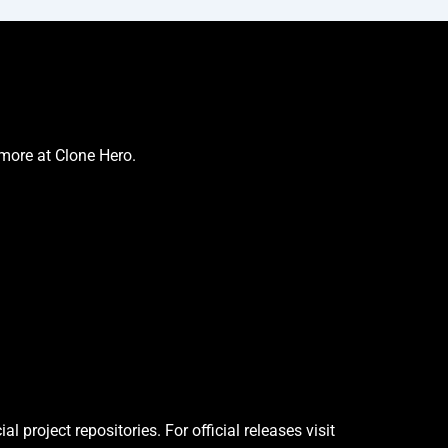
more at Clone Hero.
l project repositories. For official releases visit