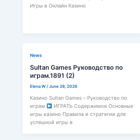
Игры в Онлайн Казино
News
Sultan Games Руководство по
играм.1891 (2)
Elena W
/
June 28, 2026
Казино Sultan Games – Руководство по
играм
ИГРАТЬ Содержимое Основные
игры казино Правила и стратегии для
успешной игры в